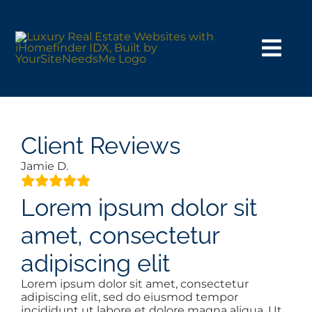
Skip
to
content
Togg
Navi
HOME VERSIONS
SEARCH
Client Reviews
Jamie D.
BUY
Lorem ipsum dolor sit
SELL
amet, consectetur
adipiscing elit
NOSY NEIGHBOR
Lorem ipsum dolor sit amet, consectetur
adipiscing elit, sed do eiusmod tempor
incididunt ut labore et dolore magna aliqua. Ut